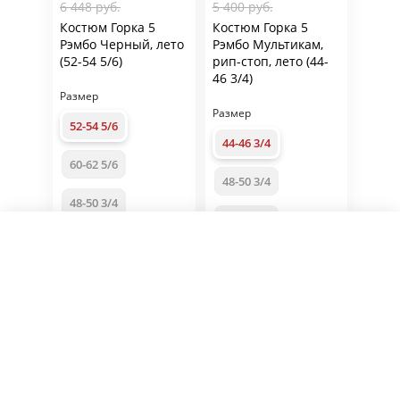
6 448 руб.
5 400 руб.
Костюм Горка 5
Костюм Горка 5
Рэмбо Черный, лето
Рэмбо Мультикам,
(52-54 5/6)
рип-стоп, лето (44-
46 3/4)
Размер
Размер
52-54 5/6
44-46 3/4
60-62 5/6
48-50 3/4
48-50 3/4
52-54 5/6
Фильтры
56-58 5/6
56-58 5/6
44-46 3/4
Есть в наличии
60-62 5/6
Цена
1
В корзину
1
В корзину
от
до
Артикул: 304
Артикул: 275